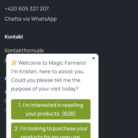
+420 605 327 207
Chatta via WhatsApp
Kontakt
Kontaktformulär
×
E-postkontakt
Welcome to Magic Farmers!
I'm Kristen, here to assist you.
OM OSS
Could you please tell me the
purpose of your visit today?
MAGIC FARMERS: GB CZ S.R.O
Slovakia
1. I’m interested in reselling
CBD Grossist | Green Brothers
your products. (B2B)
2. I’m looking to purchase your
products for my own use.